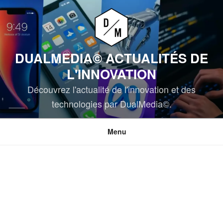
Aller
au
contenu
principal
DUALMEDIA© ACTUALITÉS DE
L'INNOVATION
Découvrez l'actualité de l'innovation et des
technologies par DualMedia©.
Menu