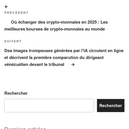
Navigation
Article
de
précédent
PRÉCÉDENT
l’article
Où échanger des crypto-monnaies en 2025 : Les
meilleures bourses de crypto-monnaies au monde
Article
SUIVANT
suivant
Des images trompeuses générées par l'IA circulent en ligne
et décrivent la première comparution du dirigeant
vénézuélien devant le tribunal
Rechercher
Rechercher