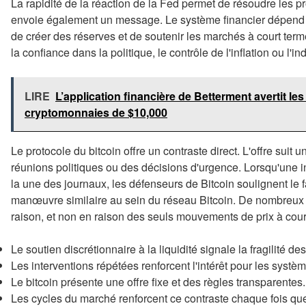
La rapidité de la réaction de la Fed permet de résoudre les p
envoie également un message. Le système financier dépend to
de créer des réserves et de soutenir les marchés à court ter
la confiance dans la politique, le contrôle de l'inflation ou l'i
LIRE
L’application financière de Betterment avertit les
cryptomonnaies de $10,000
Le protocole du bitcoin offre un contraste direct. L'offre sui
réunions politiques ou des décisions d'urgence. Lorsqu'une inj
la une des journaux, les défenseurs de Bitcoin soulignent le 
manœuvre similaire au sein du réseau Bitcoin. De nombreux i
raison, et non en raison des seuls mouvements de prix à cour
Le soutien discrétionnaire à la liquidité signale la fragilité 
Les interventions répétées renforcent l'intérêt pour les systèm
Le bitcoin présente une offre fixe et des règles transparentes.
Les cycles du marché renforcent ce contraste chaque fois que l