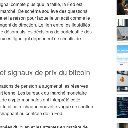
nal compte plus que la taille, la Fed est
du marché. Ce schéma soulève des questions
re et la raison pour laquelle un actif comme le
ngent de direction. Le lien entre les liquidités
nne désormais les décisions de portefeuille des
ux en ligne qui dépendent de circuits de
et signaux de prix du bitcoin
opérations de pension a augmenté les réserves
urt terme. Les bureaux du marché monétaire
et de crypto-monnaies ont interprété cette
le bitcoin, chaque nouvelle vague de soutien
échappant au contrôle de la Fed.
nnées du bilan et les attentes en matière de