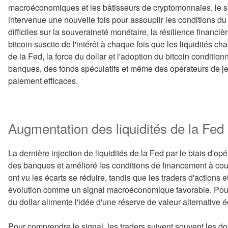
macroéconomiques et les bâtisseurs de cryptomonnaies, le sig
intervenue une nouvelle fois pour assouplir les conditions 
difficiles sur la souveraineté monétaire, la résilience financiè
bitcoin suscite de l'intérêt à chaque fois que les liquidités cha
de la Fed, la force du dollar et l'adoption du bitcoin conditio
banques, des fonds spéculatifs et même des opérateurs de je
paiement efficaces.
Augmentation des liquidités de la Fed 
La dernière injection de liquidités de la Fed par le biais d'
des banques et amélioré les conditions de financement à co
ont vu les écarts se réduire, tandis que les traders d'actions 
évolution comme un signal macroéconomique favorable. Pour 
du dollar alimente l'idée d'une réserve de valeur alternative 
Pour comprendre le signal, les traders suivent souvent les do