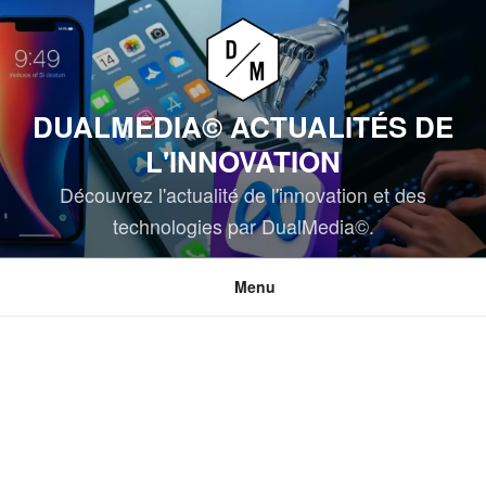
Aller
au
contenu
principal
DUALMEDIA© ACTUALITÉS DE
L'INNOVATION
Découvrez l'actualité de l'innovation et des
technologies par DualMedia©.
Menu