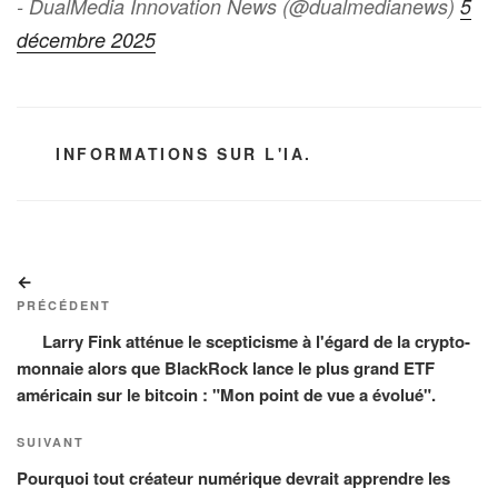
- DualMedia Innovation News (@dualmedianews)
5
décembre 2025
CATÉGORIES
INFORMATIONS SUR L'IA.
Navigation
Article
de
précédent
PRÉCÉDENT
l’article
Larry Fink atténue le scepticisme à l'égard de la crypto-
monnaie alors que BlackRock lance le plus grand ETF
américain sur le bitcoin : "Mon point de vue a évolué".
Article
SUIVANT
suivant
Pourquoi tout créateur numérique devrait apprendre les