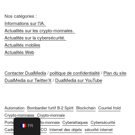
Nos catégories :
Informations sur l'IA.
Actualités sur les crypto-monnaies.
Actualités sur la cybersécurité.
Actualités mobiles
Actualités Web
Contacter DualMedia
/
politique de confidentialité
/
Plan du site
DualMedia sur Twitter/X
/
DualMedia sur YouTube
Automation
Bombardier furtif B-2 Spirit
Blockchain
Courriel froid
Crypto-monnaies
Crypto-monnaie
Portefeuilles de crypto-monnaie
Cyberattaques
Cybersécurité
FR
Cadre
Hackathon
ICO
Internet des objets
sécurité internet