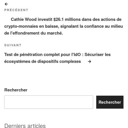
Article
de
précédent
PRÉCÉDENT
l’article
Cathie Wood investit $26.1 millions dans des actions de
crypto-monnaies en baisse, signalant la confiance au milieu
de l'effondrement du marché.
Article
SUIVANT
suivant
Test de pénétration complet pour l'IdO : Sécuriser les
écosystèmes de dispositifs complexes
Rechercher
Rechercher
Derniers articles