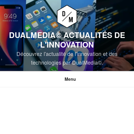
Aller
au
contenu
principal
DUALMEDIA© ACTUALITÉS DE
L'INNOVATION
Découvrez l'actualité de l'innovation et des
technologies par DualMedia©.
Menu