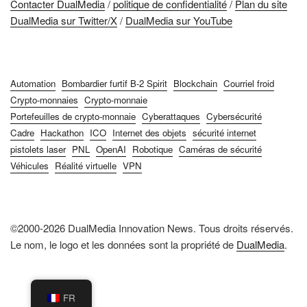
Contacter DualMedia
/
politique de confidentialité
/
Plan du site
DualMedia sur Twitter/X
/
DualMedia sur YouTube
Automation
Bombardier furtif B-2 Spirit
Blockchain
Courriel froid
Crypto-monnaies
Crypto-monnaie
Portefeuilles de crypto-monnaie
Cyberattaques
Cybersécurité
Cadre
Hackathon
ICO
Internet des objets
sécurité internet
pistolets laser
PNL
OpenAI
Robotique
Caméras de sécurité
Véhicules
Réalité virtuelle
VPN
©2000-2026 DualMedia Innovation News. Tous droits réservés.
Le nom, le logo et les données sont la propriété de
DualMedia
.
FR