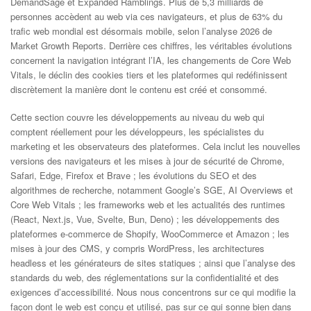
DemandSage et Expanded Ramblings. Plus de 5,3 milliards de
personnes accèdent au web via ces navigateurs, et plus de 63% du
trafic web mondial est désormais mobile, selon l’analyse 2026 de
Market Growth Reports. Derrière ces chiffres, les véritables évolutions
concernent la navigation intégrant l’IA, les changements de Core Web
Vitals, le déclin des cookies tiers et les plateformes qui redéfinissent
discrètement la manière dont le contenu est créé et consommé.
Cette section couvre les développements au niveau du web qui
comptent réellement pour les développeurs, les spécialistes du
marketing et les observateurs des plateformes. Cela inclut les nouvelles
versions des navigateurs et les mises à jour de sécurité de Chrome,
Safari, Edge, Firefox et Brave ; les évolutions du SEO et des
algorithmes de recherche, notamment Google’s SGE, AI Overviews et
Core Web Vitals ; les frameworks web et les actualités des runtimes
(React, Next.js, Vue, Svelte, Bun, Deno) ; les développements des
plateformes e-commerce de Shopify, WooCommerce et Amazon ; les
mises à jour des CMS, y compris WordPress, les architectures
headless et les générateurs de sites statiques ; ainsi que l’analyse des
standards du web, des réglementations sur la confidentialité et des
exigences d’accessibilité. Nous nous concentrons sur ce qui modifie la
façon dont le web est conçu et utilisé, pas sur ce qui sonne bien dans