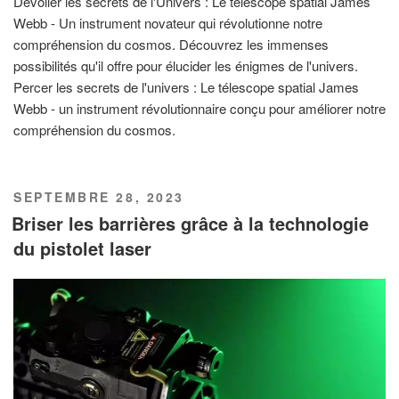
Dévoiler les secrets de l'Univers : Le télescope spatial James
Webb - Un instrument novateur qui révolutionne notre
compréhension du cosmos. Découvrez les immenses
possibilités qu'il offre pour élucider les énigmes de l'univers.
Percer les secrets de l'univers : Le télescope spatial James
Webb - un instrument révolutionnaire conçu pour améliorer notre
compréhension du cosmos.
PUBLIÉ
SEPTEMBRE 28, 2023
LE
Briser les barrières grâce à la technologie
du pistolet laser