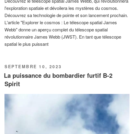
Découvrez le télescope spatial James Webb, qui révolutionnera
l'exploration spatiale et dévoilera les mystères du cosmos.
Découvrez sa technologie de pointe et son lancement prochain.
L'article "Explorer le cosmos : Le télescope spatial James
Webb" donne un aperçu complet du télescope spatial
révolutionnaire James Webb (JWST). En tant que télescope
spatial le plus puissant
PUBLIÉ
SEPTEMBRE 10, 2023
LE
La puissance du bombardier furtif B-2
Spirit