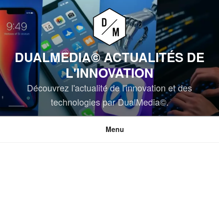
Aller
au
contenu
principal
DUALMEDIA© ACTUALITÉS DE
L'INNOVATION
Découvrez l'actualité de l'innovation et des
technologies par DualMedia©.
Menu