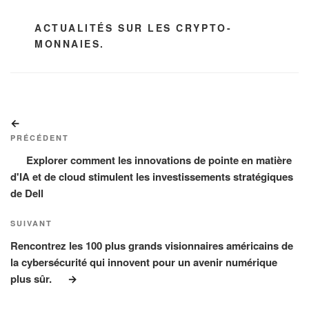
CATÉGORIES
ACTUALITÉS SUR LES CRYPTO-
MONNAIES.
Navigation
Article
de
précédent
PRÉCÉDENT
l’article
Explorer comment les innovations de pointe en matière
d'IA et de cloud stimulent les investissements stratégiques
de Dell
Article
SUIVANT
suivant
Rencontrez les 100 plus grands visionnaires américains de
la cybersécurité qui innovent pour un avenir numérique
plus sûr.