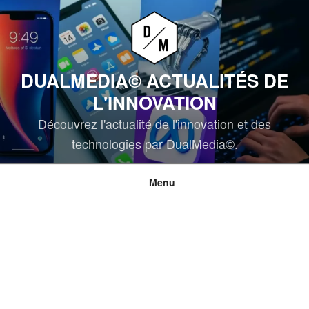
Aller
au
contenu
principal
DUALMEDIA© ACTUALITÉS DE
L'INNOVATION
Découvrez l'actualité de l'innovation et des
technologies par DualMedia©.
Menu