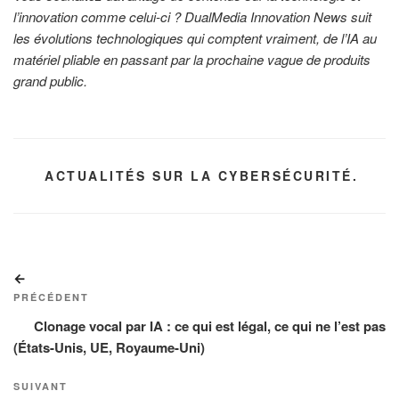
l’innovation comme celui-ci ? DualMedia Innovation News suit
les évolutions technologiques qui comptent vraiment, de l’IA au
matériel pliable en passant par la prochaine vague de produits
grand public.
CATÉGORIES
ACTUALITÉS SUR LA CYBERSÉCURITÉ.
Navigation
Article
de
précédent
PRÉCÉDENT
l’article
Clonage vocal par IA : ce qui est légal, ce qui ne l’est pas
(États-Unis, UE, Royaume-Uni)
Article
SUIVANT