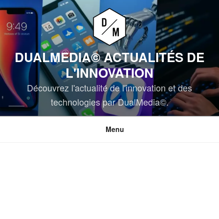
Aller
au
contenu
principal
DUALMEDIA© ACTUALITÉS DE
L'INNOVATION
Découvrez l'actualité de l'innovation et des
technologies par DualMedia©.
Menu