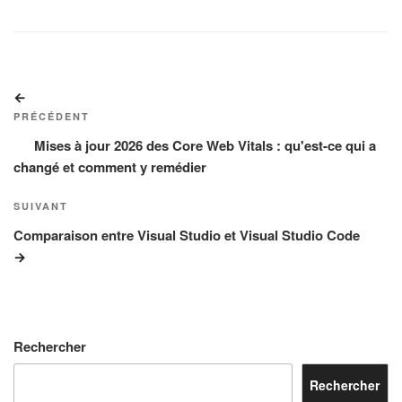
Navigation
Article
de
précédent
PRÉCÉDENT
l’article
Mises à jour 2026 des Core Web Vitals : qu'est-ce qui a
changé et comment y remédier
Article
SUIVANT
suivant
Comparaison entre Visual Studio et Visual Studio Code
Rechercher
Rechercher