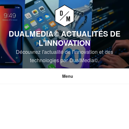
Aller
au
contenu
principal
DUALMEDIA© ACTUALITÉS DE
L'INNOVATION
Découvrez l'actualité de l'innovation et des
technologies par DualMedia©.
Menu