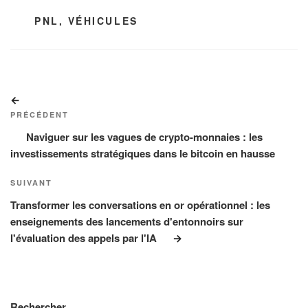
ÉTIQUETTES
PNL
,
VÉHICULES
Navigation
Article
de
précédent
PRÉCÉDENT
l’article
Naviguer sur les vagues de crypto-monnaies : les
investissements stratégiques dans le bitcoin en hausse
Article
SUIVANT
suivant
Transformer les conversations en or opérationnel : les
enseignements des lancements d'entonnoirs sur
l'évaluation des appels par l'IA
Rechercher