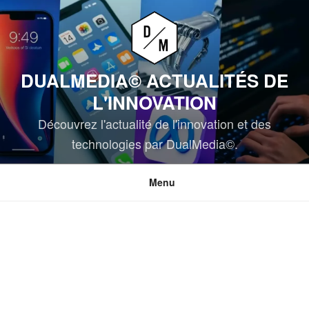
Aller
au
contenu
principal
DUALMEDIA© ACTUALITÉS DE
L'INNOVATION
Découvrez l'actualité de l'innovation et des
technologies par DualMedia©.
Menu