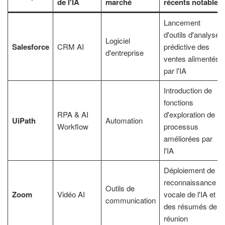
de l'IA
marché
récents notables
Lancement
d'outils d'analyse
Logiciel
Salesforce
CRM AI
prédictive des
d'entreprise
ventes alimentés
par l'IA
Introduction de
fonctions
RPA & AI
d'exploration de
UiPath
Automation
Workflow
processus
améliorées par
l'IA
Déploiement de la
reconnaissance
Outils de
Zoom
Vidéo AI
vocale de l'IA et
communication
des résumés de
réunion