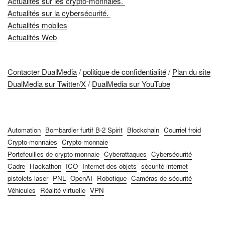
Actualités sur les crypto-monnaies.
Actualités sur la cybersécurité.
Actualités mobiles
Actualités Web
Contacter DualMedia
/
politique de confidentialité
/
Plan du site
DualMedia sur Twitter/X
/
DualMedia sur YouTube
Automation
Bombardier furtif B-2 Spirit
Blockchain
Courriel froid
Crypto-monnaies
Crypto-monnaie
Portefeuilles de crypto-monnaie
Cyberattaques
Cybersécurité
Cadre
Hackathon
ICO
Internet des objets
sécurité internet
pistolets laser
PNL
OpenAI
Robotique
Caméras de sécurité
Véhicules
Réalité virtuelle
VPN