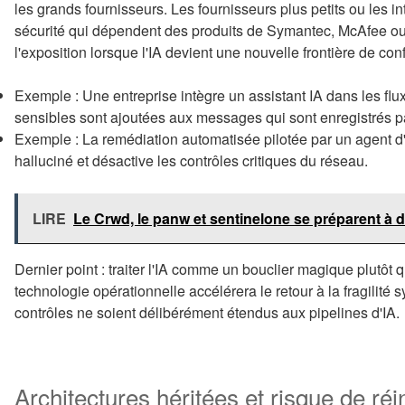
les grands fournisseurs. Les fournisseurs plus petits ou les i
sécurité qui dépendent des produits de Symantec, McAfee ou
l'exposition lorsque l'IA devient une nouvelle frontière de con
Exemple : Une entreprise intègre un assistant IA dans les flux 
sensibles sont ajoutées aux messages qui sont enregistrés p
Exemple : La remédiation automatisée pilotée par un agent 
halluciné et désactive les contrôles critiques du réseau.
LIRE
Le Crwd, le panw et sentinelone se préparent à 
Dernier point : traiter l'IA comme un bouclier magique plutô
technologie opérationnelle accélérera le retour à la fragilit
contrôles ne soient délibérément étendus aux pipelines d'IA.
Architectures héritées et risque de ré