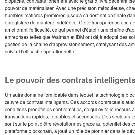
d'opacité, contraste fortement avec le grand livre décentralisé,
pouvoir de matérialiser. Avec une précision méticuleuse, ch
humbles matières premières jusqu'à sa destination finale da
enregistrée de manière indélébile. Cette transparence accrue 
améliorant l'efficacité, ce qui permet d'établir une chaîne d
entreprises telles que Walmart et IBM ont déjà adopté des sol
gestion de la chaîne d'approvisionnement, catalysant des a
suivi et l'efficacité opérationnelle.
Le pouvoir des contrats intelligents
Un autre domaine formidable dans lequel la technologie bloc
œuvre de contrats intelligents. Ces accords contractuels aut
conditions prédéfinies sont remplies, ce qui évite le recours 
transactions rapides, rentables et sécurisées. Des secteurs tel
sont sur le point d'être révolutionnés grâce au potentiel des 
plateforme blockchain, a joué un rôle de pionnier dans le déve