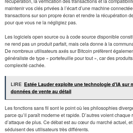
récupération, la vérification des transactions et la compatibilit
maintenir vos clés privées à l’écart d’une machine connectée à
transactions sur son propre écran et rendre la récupération
pour que vous ne la négligiez pas.
Les logiciels open source ou à code source disponible consti
ne rend pas un produit parfait, mais cela donne à la commun
De nombreux utilisateurs axés sur Bitcoin préfèrent également
généraliste de type « portefeuille pour tout », car des produi
complexité cachée.
LIRE
Estée Lauder exploite une technologie d'IA sur 
données de vente au détail
Les fonctions sans fil sont le point où les philosophies diver
parce qu’il paraît moderne et rapide. D’autres voient chaqu
d’attaque de plus. Ce débat est au cœur du marché actuel, et
séduisent des utilisateurs très différents.