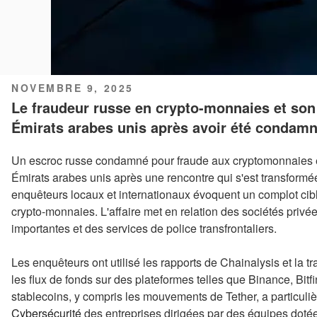
PUBLIÉ
NOVEMBRE 9, 2025
LE
Le fraudeur russe en crypto-monnaies et son
Émirats arabes unis après avoir été condam
Un escroc russe condamné pour fraude aux cryptomonnaies e
Émirats arabes unis après une rencontre qui s'est transform
enquêteurs locaux et internationaux évoquent un complot cibl
crypto-monnaies. L'affaire met en relation des sociétés priv
importantes et des services de police transfrontaliers.
Les enquêteurs ont utilisé les rapports de Chainalysis et la tr
les flux de fonds sur des plateformes telles que Binance, Bitf
stablecoins, y compris les mouvements de Tether, a particuliè
Cybersécurité
des entreprises dirigées par des équipes dotées