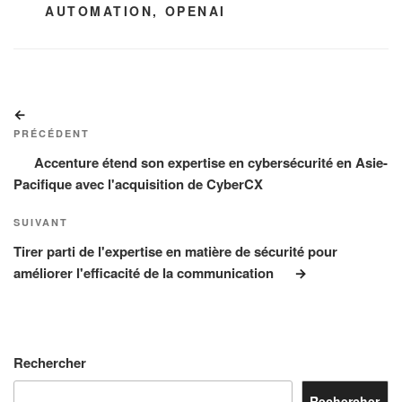
ÉTIQUETTES
AUTOMATION
,
OPENAI
Navigation
Article
de
précédent
PRÉCÉDENT
l’article
Accenture étend son expertise en cybersécurité en Asie-
Pacifique avec l'acquisition de CyberCX
Article
SUIVANT
suivant
Tirer parti de l'expertise en matière de sécurité pour
améliorer l'efficacité de la communication
Rechercher
Rechercher