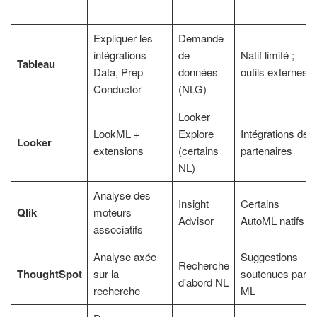
Expliquer les
Demande
intégrations
de
Natif limité ;
Tableau
Data, Prep
données
outils externes
Conductor
(NLG)
Looker
LookML +
Explore
Intégrations de
Looker
extensions
(certains
partenaires
NL)
Analyse des
Insight
Certains
Qlik
moteurs
Advisor
AutoML natifs
associatifs
Analyse axée
Suggestions
Recherche
ThoughtSpot
sur la
soutenues par le
d'abord NL
recherche
ML