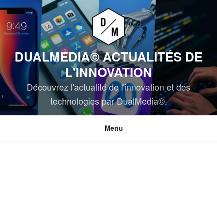
Aller
au
contenu
principal
DUALMEDIA© ACTUALITÉS DE
L'INNOVATION
Découvrez l'actualité de l'innovation et des
technologies par DualMedia©.
Menu