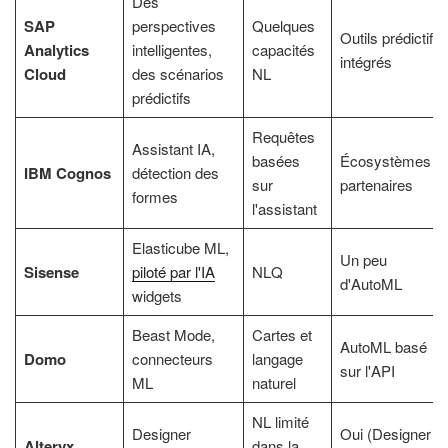
Des
SAP
perspectives
Quelques
Outils prédictifs
Analytics
intelligentes,
capacités
intégrés
Cloud
des scénarios
NL
prédictifs
Requêtes
Assistant IA,
basées
Écosystèmes
IBM Cognos
détection des
sur
partenaires
formes
l'assistant
Elasticube ML,
Un peu
Sisense
piloté par l'IA
NLQ
d'AutoML
widgets
Beast Mode,
Cartes et
AutoML basé
Domo
connecteurs
langage
sur l'API
ML
naturel
NL limité
Designer
Oui (Designer
Alteryx
dans la