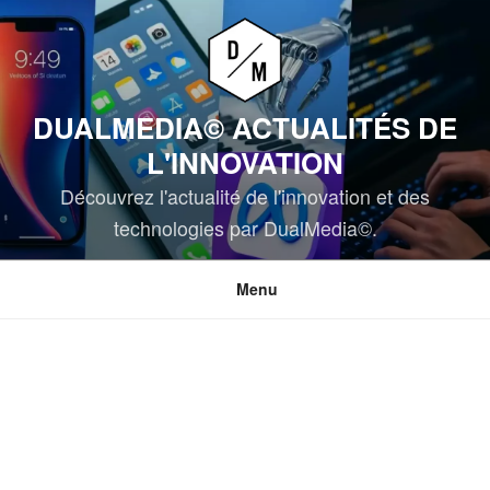
Aller
au
contenu
principal
DUALMEDIA© ACTUALITÉS DE
L'INNOVATION
Découvrez l'actualité de l'innovation et des
technologies par DualMedia©.
Menu