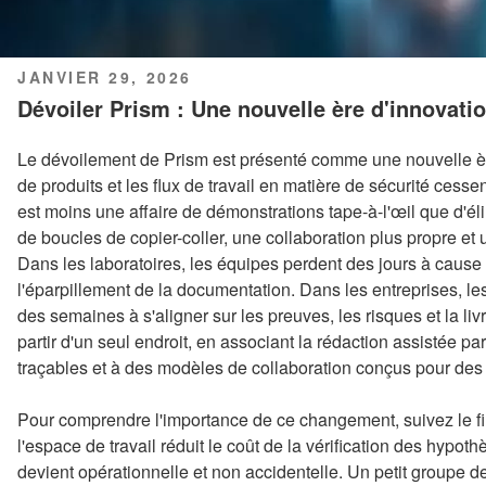
PUBLIÉ
JANVIER 29, 2026
LE
Dévoiler Prism : Une nouvelle ère d'innovati
Le dévoilement de Prism est présenté comme une nouvelle ère
de produits et les flux de travail en matière de sécurité cesse
est moins une affaire de démonstrations tape-à-l'œil que d'éli
de boucles de copier-coller, une collaboration plus propre et un
Dans les laboratoires, les équipes perdent des jours à cause 
l'éparpillement de la documentation. Dans les entreprises, le
des semaines à s'aligner sur les preuves, les risques et la 
partir d'un seul endroit, en associant la rédaction assistée par
traçables et à des modèles de collaboration conçus pour des
Pour comprendre l'importance de ce changement, suivez le fil
l'espace de travail réduit le coût de la vérification des hypoth
devient opérationnelle et non accidentelle. Un petit groupe d