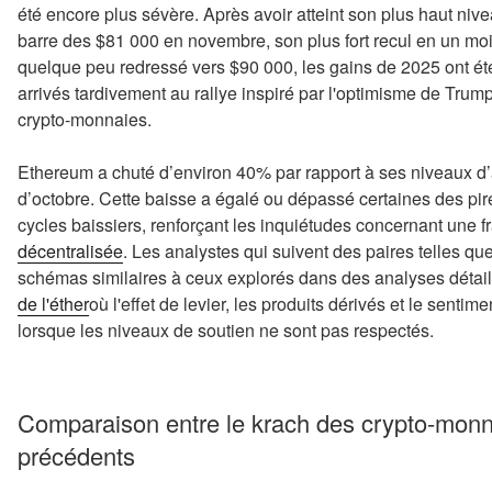
été encore plus sévère. Après avoir atteint son plus haut nive
barre des $81 000 en novembre, son plus fort recul en un moi
quelque peu redressé vers $90 000, les gains de 2025 ont été
arrivés tardivement au rallye inspiré par l'optimisme de Trum
crypto-monnaies.
Ethereum a chuté d’environ 40% par rapport à ses niveaux d’
d’octobre. Cette baisse a égalé ou dépassé certaines des pir
cycles baissiers, renforçant les inquiétudes concernant une fr
décentralisée
. Les analystes qui suivent des paires telles qu
schémas similaires à ceux explorés dans des analyses détai
de l'éther
où l'effet de levier, les produits dérivés et le senti
lorsque les niveaux de soutien ne sont pas respectés.
Comparaison entre le krach des crypto-monna
précédents