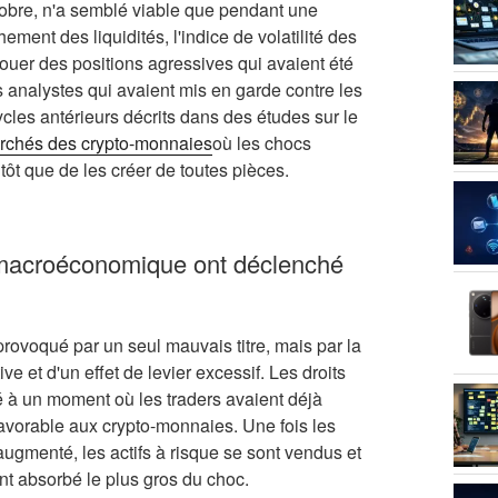
tobre, n'a semblé viable que pendant une
ement des liquidités, l'indice de volatilité des
ouer des positions agressives qui avaient été
s analystes qui avaient mis en garde contre les
ycles antérieurs décrits dans des études sur le
archés des crypto-monnaies
où les chocs
tôt que de les créer de toutes pièces.
e macroéconomique ont déclenché
rovoqué par un seul mauvais titre, mais par la
ive et d'un effet de levier excessif. Les droits
à un moment où les traders avaient déjà
favorable aux crypto-monnaies. Une fois les
ugmenté, les actifs à risque se sont vendus et
nt absorbé le plus gros du choc.