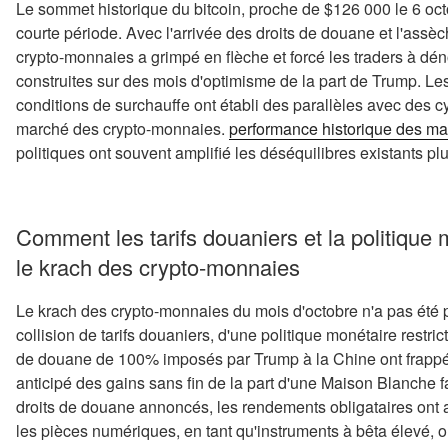
Le sommet historique du bitcoin, proche de $126 000 le 6 oc
courte période. Avec l'arrivée des droits de douane et l'assèch
crypto-monnaies a grimpé en flèche et forcé les traders à dén
construites sur des mois d'optimisme de la part de Trump. Le
conditions de surchauffe ont établi des parallèles avec des c
marché des crypto-monnaies.
performance historique des m
politiques ont souvent amplifié les déséquilibres existants plu
Comment les tarifs douaniers et la politiqu
le krach des crypto-monnaies
Le krach des crypto-monnaies du mois d'octobre n'a pas été p
collision de tarifs douaniers, d'une politique monétaire restrict
de douane de 100% imposés par Trump à la Chine ont frappé 
anticipé des gains sans fin de la part d'une Maison Blanche 
droits de douane annoncés, les rendements obligataires ont a
les pièces numériques, en tant qu'instruments à bêta élevé, o