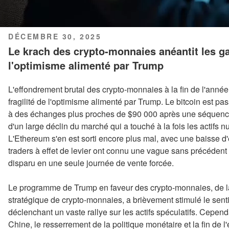
PUBLIÉ
DÉCEMBRE 30, 2025
LE
Le krach des crypto-monnaies anéantit les ga
l'optimisme alimenté par Trump
L'effondrement brutal des crypto-monnaies à la fin de l'année
fragilité de l'optimisme alimenté par Trump. Le bitcoin est p
à des échanges plus proches de $90 000 après une séquence br
d'un large déclin du marché qui a touché à la fois les actifs nu
L'Ethereum s'en est sorti encore plus mal, avec une baisse d
traders à effet de levier ont connu une vague sans précédent
disparu en une seule journée de vente forcée.
Le programme de Trump en faveur des crypto-monnaies, de la
stratégique de crypto-monnaies, a brièvement stimulé le senti
déclenchant un vaste rallye sur les actifs spéculatifs. Cepen
Chine, le resserrement de la politique monétaire et la fin de l'