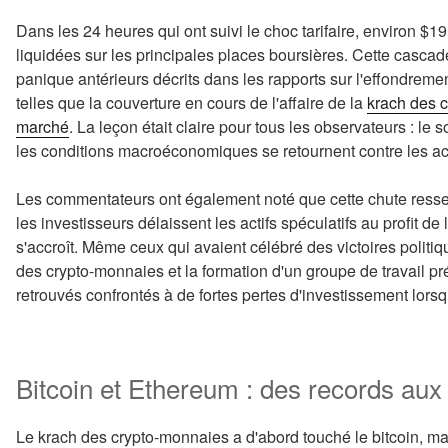
Dans les 24 heures qui ont suivi le choc tarifaire, environ $19 
liquidées sur les principales places boursières. Cette cascad
panique antérieurs décrits dans les rapports sur l'effondreme
telles que la couverture en cours de l'affaire de la
krach des c
marché
. La leçon était claire pour tous les observateurs : le s
les conditions macroéconomiques se retournent contre les act
Les commentateurs ont également noté que cette chute ressemb
les investisseurs délaissent les actifs spéculatifs au profit de 
s'accroît. Même ceux qui avaient célébré des victoires politi
des crypto-monnaies et la formation d'un groupe de travail pré
retrouvés confrontés à de fortes pertes d'investissement lorsq
Bitcoin et Ethereum : des records aux
Le krach des crypto-monnaies a d'abord touché le bitcoin, mais