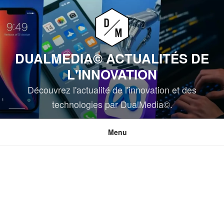
Aller
au
contenu
principal
DUALMEDIA© ACTUALITÉS DE
L'INNOVATION
Découvrez l'actualité de l'innovation et des
technologies par DualMedia©.
Menu