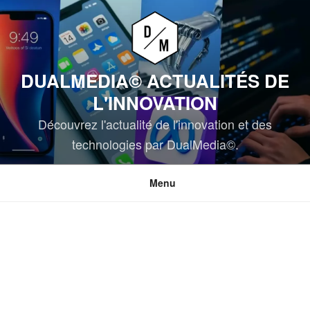
Aller
au
contenu
principal
DUALMEDIA© ACTUALITÉS DE
L'INNOVATION
Découvrez l'actualité de l'innovation et des
technologies par DualMedia©.
Menu