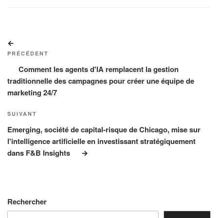
Navigation
Article
de
précédent
PRÉCÉDENT
l’article
Comment les agents d'IA remplacent la gestion
traditionnelle des campagnes pour créer une équipe de
marketing 24/7
Article
SUIVANT
suivant
Emerging, société de capital-risque de Chicago, mise sur
l'intelligence artificielle en investissant stratégiquement
dans F&B Insights
Rechercher