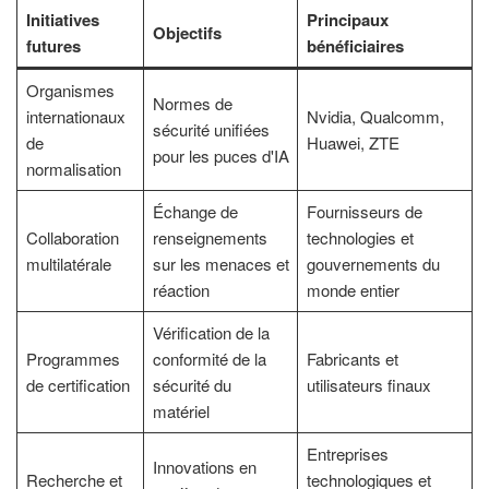
Initiatives
Principaux
Objectifs
futures
bénéficiaires
Organismes
Normes de
internationaux
Nvidia, Qualcomm,
sécurité unifiées
de
Huawei, ZTE
pour les puces d'IA
normalisation
Échange de
Fournisseurs de
Collaboration
renseignements
technologies et
multilatérale
sur les menaces et
gouvernements du
réaction
monde entier
Vérification de la
Programmes
conformité de la
Fabricants et
de certification
sécurité du
utilisateurs finaux
matériel
Entreprises
Innovations en
Recherche et
technologiques et