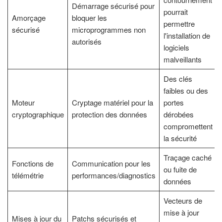
Démarrage sécurisé pour
pourrait
Amorçage
bloquer les
permettre
sécurisé
microprogrammes non
l'installation de
autorisés
logiciels
malveillants
Des clés
faibles ou des
Moteur
Cryptage matériel pour la
portes
cryptographique
protection des données
dérobées
compromettent
la sécurité
Traçage caché
Fonctions de
Communication pour les
ou fuite de
télémétrie
performances/diagnostics
données
Vecteurs de
mise à jour
Mises à jour du
Patchs sécurisés et