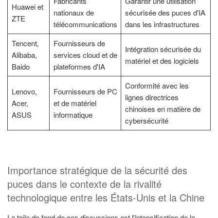
Fabricants
Garantir une utilisation
Huawei et
nationaux de
sécurisée des puces d'IA
ZTE
télécommunications
dans les infrastructures
Tencent,
Fournisseurs de
Intégration sécurisée du
Alibaba,
services cloud et de
matériel et des logiciels
Baido
plateformes d'IA
Conformité avec les
Lenovo,
Fournisseurs de PC
lignes directrices
Acer,
et de matériel
chinoises en matière de
ASUS
informatique
cybersécurité
Importance stratégique de la sécurité des
puces dans le contexte de la rivalité
technologique entre les États-Unis et la Chine
La toile de fond de ces discussions est l'intensification de la