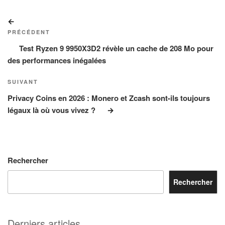
Navigation
Article
de
précédent
PRÉCÉDENT
l’article
Test Ryzen 9 9950X3D2 révèle un cache de 208 Mo pour
des performances inégalées
Article
SUIVANT
suivant
Privacy Coins en 2026 : Monero et Zcash sont-ils toujours
légaux là où vous vivez ?
Rechercher
Rechercher
Derniers articles