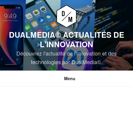
Aller
au
contenu
principal
DUALMEDIA© ACTUALITÉS DE
L'INNOVATION
Découvrez l'actualité de l'innovation et des
technologies par DualMedia©.
Menu