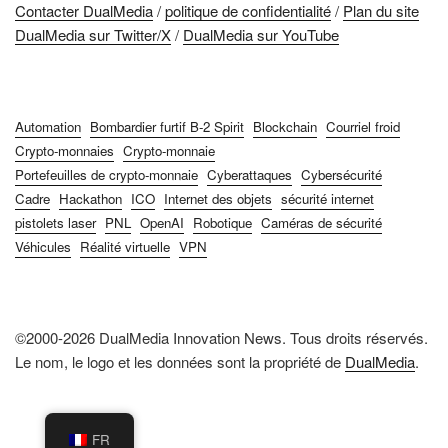
Contacter DualMedia
/
politique de confidentialité
/
Plan du site
DualMedia sur Twitter/X
/
DualMedia sur YouTube
Automation
Bombardier furtif B-2 Spirit
Blockchain
Courriel froid
Crypto-monnaies
Crypto-monnaie
Portefeuilles de crypto-monnaie
Cyberattaques
Cybersécurité
Cadre
Hackathon
ICO
Internet des objets
sécurité internet
pistolets laser
PNL
OpenAI
Robotique
Caméras de sécurité
Véhicules
Réalité virtuelle
VPN
©2000-2026 DualMedia Innovation News. Tous droits réservés.
Le nom, le logo et les données sont la propriété de
DualMedia
.
FR