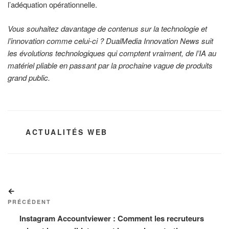
l’adéquation opérationnelle.
Vous souhaitez davantage de contenus sur la technologie et
l’innovation comme celui-ci ? DualMedia Innovation News suit
les évolutions technologiques qui comptent vraiment, de l’IA au
matériel pliable en passant par la prochaine vague de produits
grand public.
CATÉGORIES
ACTUALITÉS WEB
Navigation
Article
de
précédent
PRÉCÉDENT
l’article
Instagram Accountviewer : Comment les recruteurs