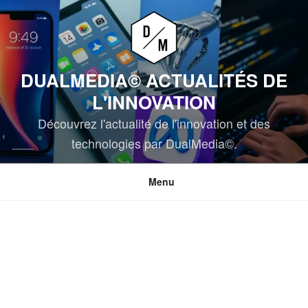
Aller
au
contenu
principal
DUALMEDIA© ACTUALITÉS DE
L'INNOVATION
Découvrez l'actualité de l'innovation et des
technologies par DualMedia©.
Menu