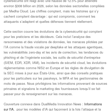
cybersécurité ont réagi avec une hausse de 12.5% pour atteindre
environ $308 billion en 2026, selon les données sectorielles compilées
par Medha Cloud. Les chiffres comptent, mais les histoires qui s’y
cachent comptent davantage : qui est compromis, comment les
attaquants s’adaptent et quelles défenses tiennent réellement.
Cette section couvre les évolutions de la cybersécurité qui comptent
pour les praticiens et les décideurs. Cela inclut l’analyse des
ransomwares et des violations de données, les menaces pilotées par
l’IA comme la fraude vocale par deepfake et les attaques agentiques,
les vulnérabilités zero-day et les avis de correction, les tendances du
phishing et de l’ingénierie sociale, les outils de sécurité d’entreprise
(SIEM, EDR, XDR, IAM), les incidents de sécurité cloud, les évolutions
réglementaires comme NIS2 en Europe et les règles de divulgation de
la SEC mises à jour aux États-Unis, ainsi que des conseils pratiques
pour les particuliers sur les passkeys, le MFA et les gestionnaires de
mots de passe. Nous privilégions les informations provenant de sources
primaires et signalons le marketing des fournisseurs lorsqu’il se fait
passer pour du renseignement sur les menaces.
Couverture connexe dans DualMedia Innovation News :
Informations
sur l'IA.
pour les modèles d’IA qui façonnent à la fois l’attaque et la