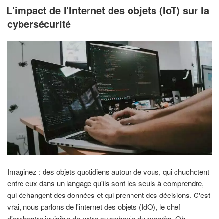
LE
L'impact de l'Internet des objets (IoT) sur la
cybersécurité
Imaginez : des objets quotidiens autour de vous, qui chuchotent
entre eux dans un langage qu'ils sont les seuls à comprendre,
qui échangent des données et qui prennent des décisions. C'est
vrai, nous parlons de l'internet des objets (IdO), le chef
d'orchestre invisible de notre symphonie du progrès. Oh,