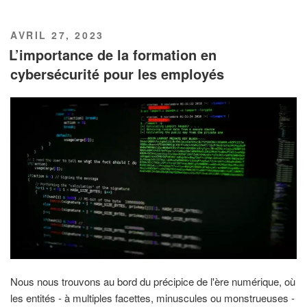
PUBLIÉ
AVRIL 27, 2023
LE
L’importance de la formation en
cybersécurité pour les employés
Nous nous trouvons au bord du précipice de l'ère numérique, où
les entités - à multiples facettes, minuscules ou monstrueuses -