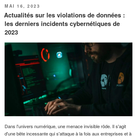
PUBLIÉ
MAI 16, 2023
LE
Actualités sur les violations de données :
les derniers incidents cybernétiques de
2023
Dans l'univers numérique, une menace invisible rôde. Il s'agit
d'une bête incessante qui s'attaque à la fois aux entreprises et à