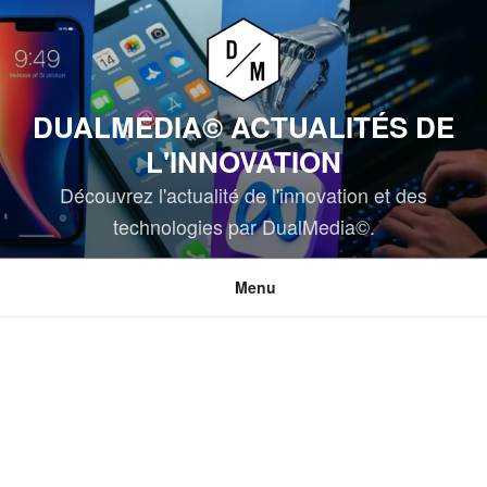
Aller
au
contenu
principal
DUALMEDIA© ACTUALITÉS DE
L'INNOVATION
Découvrez l'actualité de l'innovation et des
technologies par DualMedia©.
Menu