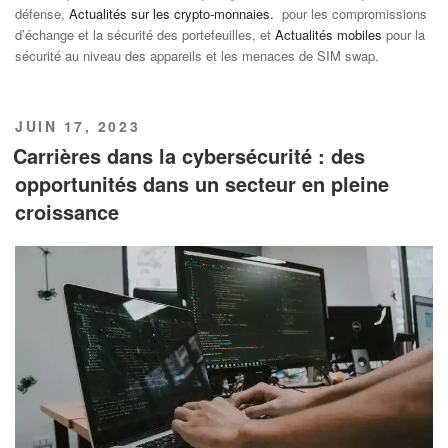
défense,
Actualités sur les crypto-monnaies.
pour les compromissions
d’échange et la sécurité des portefeuilles, et
Actualités mobiles
pour la
sécurité au niveau des appareils et les menaces de SIM swap.
PUBLIÉ
JUIN 17, 2023
LE
Carrières dans la cybersécurité : des
opportunités dans un secteur en pleine
croissance