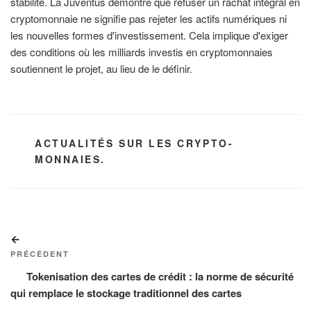
stabilité. La Juventus démontre que refuser un rachat intégral en
cryptomonnaie ne signifie pas rejeter les actifs numériques ni
les nouvelles formes d'investissement. Cela implique d'exiger
des conditions où les milliards investis en cryptomonnaies
soutiennent le projet, au lieu de le définir.
CATÉGORIES
ACTUALITÉS SUR LES CRYPTO-
MONNAIES.
Navigation
Article
de
précédent
PRÉCÉDENT
l’article
Tokenisation des cartes de crédit : la norme de sécurité
qui remplace le stockage traditionnel des cartes