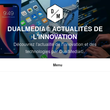
Aller
au
contenu
principal
DUALMEDIA© ACTUALITÉS DE
L'INNOVATION
Découvrez l'actualité de l'innovation et des
technologies par DualMedia©.
Menu