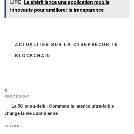
LIRE
Le shérif lance une application mobile
innovante pour améliorer la transparence
CATÉGORIES
ACTUALITÉS SUR LA CYBERSÉCURITÉ.
ÉTIQUETTES
BLOCKCHAIN
Navigation
Article
de
précédent
PRÉCÉDENT
l’article
La 5G et au-delà : Comment la latence ultra-faible
change la vie quotidienne
Article
SUIVANT