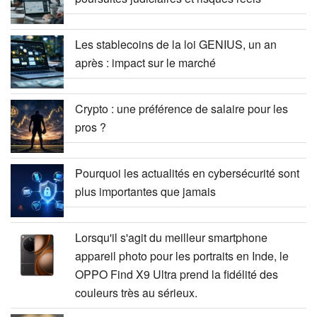
Les stablecoins de la loi GENIUS, un an
après : impact sur le marché
Crypto : une préférence de salaire pour les
pros ?
Pourquoi les actualités en cybersécurité sont
plus importantes que jamais
Lorsqu'il s'agit du meilleur smartphone
appareil photo pour les portraits en Inde, le
OPPO Find X9 Ultra prend la fidélité des
couleurs très au sérieux.