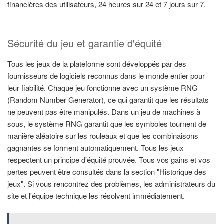
financières des utilisateurs, 24 heures sur 24 et 7 jours sur 7.
Sécurité du jeu et garantie d'équité
Tous les jeux de la plateforme sont développés par des
fournisseurs de logiciels reconnus dans le monde entier pour
leur fiabilité. Chaque jeu fonctionne avec un système RNG
(Random Number Generator), ce qui garantit que les résultats
ne peuvent pas être manipulés. Dans un jeu de machines à
sous, le système RNG garantit que les symboles tournent de
manière aléatoire sur les rouleaux et que les combinaisons
gagnantes se forment automatiquement. Tous les jeux
respectent un principe d'équité prouvée. Tous vos gains et vos
pertes peuvent être consultés dans la section "Historique des
jeux". Si vous rencontrez des problèmes, les administrateurs du
site et l'équipe technique les résolvent immédiatement.