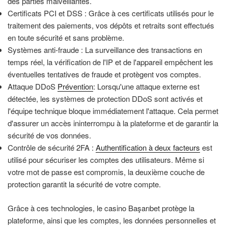
des parties malveillantes.
Certificats PCI et DSS : Grâce à ces certificats utilisés pour le
traitement des paiements, vos dépôts et retraits sont effectués
en toute sécurité et sans problème.
Systèmes anti-fraude : La surveillance des transactions en
temps réel, la vérification de l'IP et de l'appareil empêchent les
éventuelles tentatives de fraude et protègent vos comptes.
Attaque DDoS
Prévention
: Lorsqu'une attaque externe est
détectée, les systèmes de protection DDoS sont activés et
l'équipe technique bloque immédiatement l'attaque. Cela permet
d'assurer un accès ininterrompu à la plateforme et de garantir la
sécurité de vos données.
Contrôle de sécurité 2FA :
Authentification à deux facteurs
est
utilisé pour sécuriser les comptes des utilisateurs. Même si
votre mot de passe est compromis, la deuxième couche de
protection garantit la sécurité de votre compte.
Grâce à ces technologies, le casino Başarıbet protège la
plateforme, ainsi que les comptes, les données personnelles et