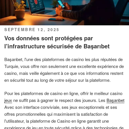
PUBLIÉ
SEPTEMBRE 12, 2025
LE
Vos données sont protégées par
l'infrastructure sécurisée de Başarıbet
Başarıbet, l'une des plateformes de casino les plus réputées de
Turquie, vous offre non seulement une excellente expérience de
casino, mais veille également à ce que vos informations restent
en sécurité tout au long de votre séjour sur la plateforme.
Pour les plateformes de casino en ligne, offrir le meilleur casino
jeux
ne suffit pas à gagner le respect des joueurs. Les
Başarıbet
Avec son interface conviviale, ses jeux exceptionnels et ses
offres promotionnelles qui maximisent la satisfaction de
l'utilisateur, la plateforme de Casino en ligne garantit une
expérience de jeu en toute sécurité grâce à des technologies de