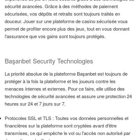
sécurité avancées. Grâce à des méthodes de paiement
sécurisées, vos dépôts et retraits sont toujours traités en
douceur. Jouer sur une plateforme de casino sécurisée vous
permet de profiter encore plus des jeux, tout en vous donnant
l'assurance que vos gains sont toujours protégés.
Başarıbet Security Technologies
La priorité absolue de la plateforme Başarıbet est toujours de
protéger à la fois la plateforme et les joueurs contre les
menaces internes et externes. Pour ce faire, elle utilise des
technologies de sécurité avancées et assure une protection 24
heures sur 24 et 7 jours sur 7.
Protocoles SSL et TLS : Toutes vos données personnelles et
financières sur la plateforme sont cryptées avant d'être
transmises, ce qui empêche le vol ou l'accès non autorisé par