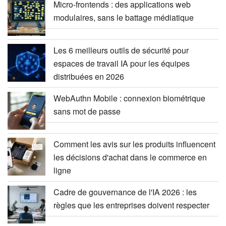
Micro-frontends : des applications web
modulaires, sans le battage médiatique
Les 6 meilleurs outils de sécurité pour
espaces de travail IA pour les équipes
distribuées en 2026
WebAuthn Mobile : connexion biométrique
sans mot de passe
Comment les avis sur les produits influencent
les décisions d'achat dans le commerce en
ligne
Cadre de gouvernance de l'IA 2026 : les
règles que les entreprises doivent respecter