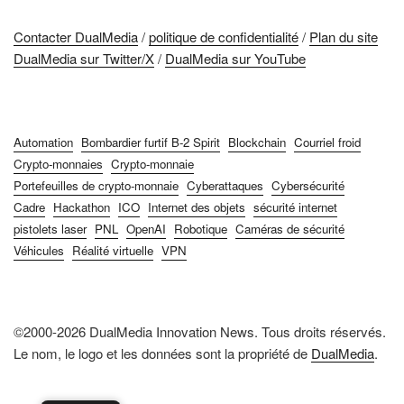
Contacter DualMedia
/
politique de confidentialité
/
Plan du site
DualMedia sur Twitter/X
/
DualMedia sur YouTube
Automation
Bombardier furtif B-2 Spirit
Blockchain
Courriel froid
Crypto-monnaies
Crypto-monnaie
Portefeuilles de crypto-monnaie
Cyberattaques
Cybersécurité
Cadre
Hackathon
ICO
Internet des objets
sécurité internet
pistolets laser
PNL
OpenAI
Robotique
Caméras de sécurité
Véhicules
Réalité virtuelle
VPN
©2000-2026 DualMedia Innovation News. Tous droits réservés.
Le nom, le logo et les données sont la propriété de
DualMedia
.