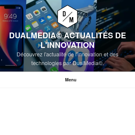
Aller
au
contenu
principal
DUALMEDIA© ACTUALITÉS DE
L'INNOVATION
Découvrez l'actualité de l'innovation et des
technologies par DualMedia©.
Menu