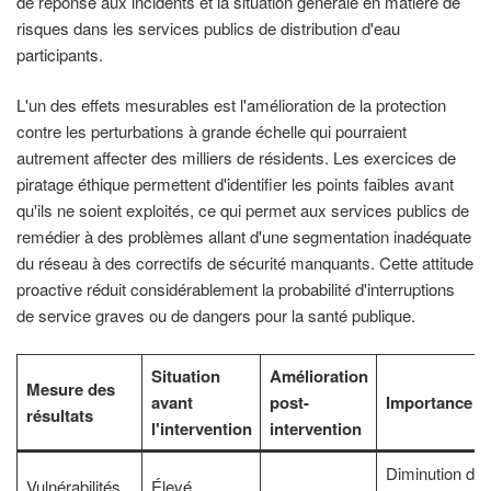
de réponse aux incidents et la situation générale en matière de
risques dans les services publics de distribution d'eau
participants.
L'un des effets mesurables est l'amélioration de la protection
contre les perturbations à grande échelle qui pourraient
autrement affecter des milliers de résidents. Les exercices de
piratage éthique permettent d'identifier les points faibles avant
qu'ils ne soient exploités, ce qui permet aux services publics de
remédier à des problèmes allant d'une segmentation inadéquate
du réseau à des correctifs de sécurité manquants. Cette attitude
proactive réduit considérablement la probabilité d'interruptions
de service graves ou de dangers pour la santé publique.
Situation
Amélioration
Mesure des
avant
post-
Importance
résultats
l'intervention
intervention
Diminution du
Vulnérabilités
Élevé