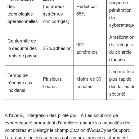
risque de
des
(nombreux
Réduit par
pénétration
technologies
systèmes
65%
des
opérationnelles
non corrigés)
cyberattaques
Amélioration
Conformité de
90%
de l'intégrité
la sécurité des
25% adhésion
adhérence
du contrôle
mots de passe
d'accès
Une maîtrise
Temps de
Plusieurs
Moins de 30
plus rapide
réponse aux
heures
minutes
des failles de
incidents
sécurité
À l'avenir, l'intégration des
piloté par l'IA
Les solutions de
cybersécurité promettent d'améliorer encore les capacités des
volontaires et d'élargir le champ d'action d'AquaCyberSupport.
La préparation des services publics aux menaces futures est