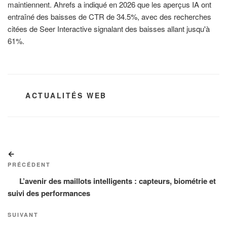
maintiennent. Ahrefs a indiqué en 2026 que les aperçus IA ont
entraîné des baisses de CTR de 34.5%, avec des recherches
citées de Seer Interactive signalant des baisses allant jusqu'à
61%.
CATÉGORIES
ACTUALITÉS WEB
Navigation
Article
de
précédent
PRÉCÉDENT
l’article
L’avenir des maillots intelligents : capteurs, biométrie et
suivi des performances
Article
SUIVANT