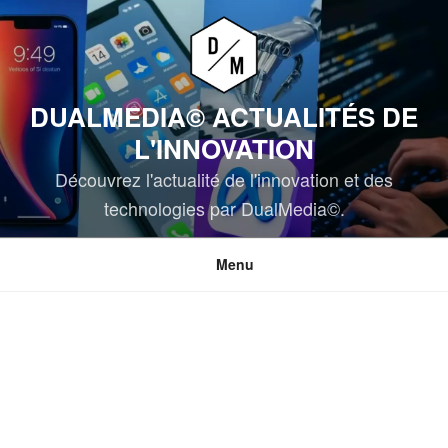
Aller
au
contenu
principal
DUALMEDIA© ACTUALITÉS DE
L'INNOVATION
Découvrez l'actualité de l'innovation et des
technologies par DualMedia©.
Menu