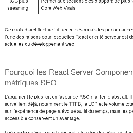
RSC plus
Permet aux sections clés d’apparaître plus tô
streaming
Core Web Vitals
Ce choix d’architecture influence désormais les performance
l’une des raisons pour lesquelles React orienté serveur est 
actuelles du développement web
.
Pourquoi les React Server Component
métriques SEO
L’argument le plus fort en faveur de RSC n’a rien d’abstrait. I
surveillent déjà, notamment le TTFB, le LCP et le volume tota
sur l’expérience de page a évolué au fil du temps, mais les
accessible conservent un avantage.
Lorsque le serveur gère la récupération des données au plus