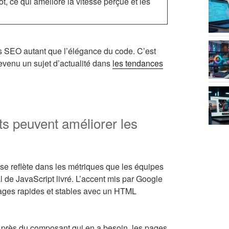
t, ce qui améliore la vitesse perçue et les
s SEO autant que l’élégance du code. C’est
devenu un sujet d’actualité dans
les tendances
s peuvent améliorer les
l se reflète dans les métriques que les équipes
l de JavaScript livré. L’accent mis par Google
 pages rapides et stables avec un HTML
 près du composant qui en a besoin, les pages