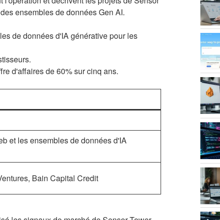
 l'opération et décrivent les projets de Sensor
nt des ensembles de données Gen AI.
les de données d'IA générative pour les
stisseurs.
re d'affaires de 60% sur cinq ans.
web et les ensembles de données d'IA
entures, Bain Capital Credit
ilisé les signaux de marché de Sensor Tower