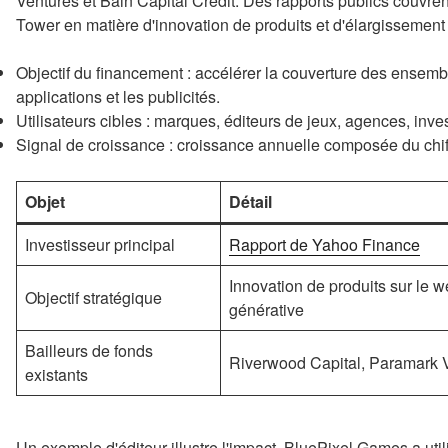
Ventures et Bain Capital Credit. Des rapports publics couvrent
Tower en matière d'innovation de produits et d'élargisseme
Objectif du financement : accélérer la couverture des ensemb
applications et les publicités.
Utilisateurs cibles : marques, éditeurs de jeux, agences, inve
Signal de croissance : croissance annuelle composée du chiff
Objet
Détail
Investisseur principal
Rapport de Yahoo Finance
Innovation de produits sur le 
Objectif stratégique
générative
Bailleurs de fonds
Riverwood Capital, Paramark V
existants
Un exemple d'éditeur illustre l'impact. BluePixel Games a ut