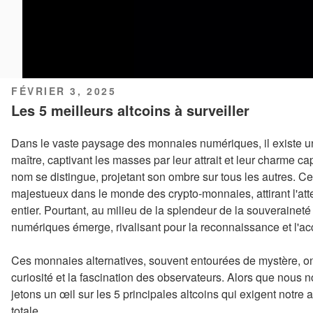
PUBLIÉ
FÉVRIER 3, 2025
LE
Les 5 meilleurs altcoins à surveiller
Dans le vaste paysage des monnaies numériques, il existe 
maître, captivant les masses par leur attrait et leur charme c
nom se distingue, projetant son ombre sur tous les autres. C
majestueux dans le monde des crypto-monnaies, attirant l'at
entier. Pourtant, au milieu de la splendeur de la souveraineté 
numériques émerge, rivalisant pour la reconnaissance et l'acc
Ces monnaies alternatives, souvent entourées de mystère, o
curiosité et la fascination des observateurs. Alors que nous
jetons un œil sur les 5 principales altcoins qui exigent notre a
totale.