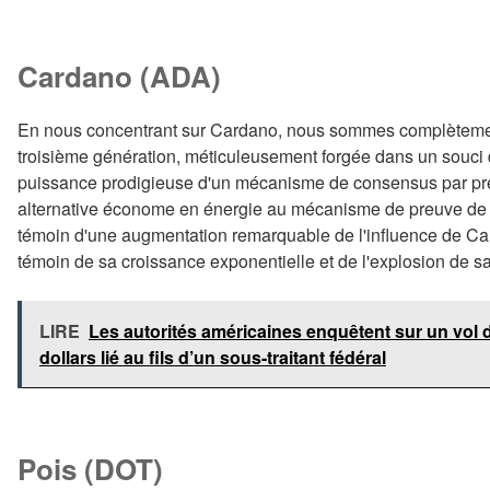
Cardano (ADA)
En nous concentrant sur Cardano, nous sommes complètemen
troisième génération, méticuleusement forgée dans un souci de 
puissance prodigieuse d'un mécanisme de consensus par preu
alternative économe en énergie au mécanisme de preuve de tr
témoin d'une augmentation remarquable de l'influence de Card
témoin de sa croissance exponentielle et de l'explosion de sa
LIRE
Les autorités américaines enquêtent sur un vol 
dollars lié au fils d’un sous-traitant fédéral
Pois (DOT)