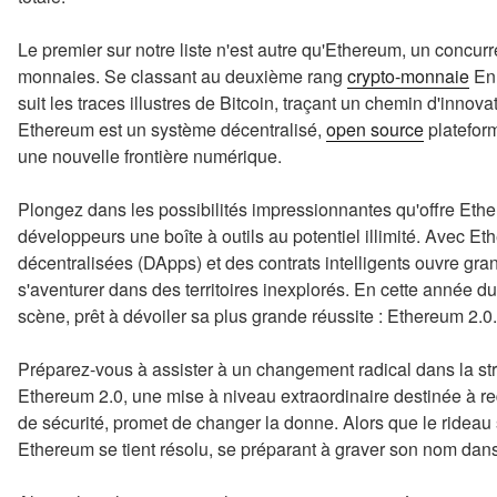
Le premier sur notre liste n'est autre qu'Ethereum, un concur
monnaies. Se classant au deuxième rang
crypto-monnaie
En 
suit les traces illustres de Bitcoin, traçant un chemin d'innov
Ethereum est un système décentralisé,
open source
plateform
une nouvelle frontière numérique.
Plongez dans les possibilités impressionnantes qu'offre Ether
développeurs une boîte à outils au potentiel illimité. Avec E
décentralisées (DApps) et des contrats intelligents ouvre gran
s'aventurer dans des territoires inexplorés. En cette année d
scène, prêt à dévoiler sa plus grande réussite : Ethereum 2.0.
Préparez-vous à assister à un changement radical dans la 
Ethereum 2.0, une mise à niveau extraordinaire destinée à redé
de sécurité, promet de changer la donne. Alors que le rideau s
Ethereum se tient résolu, se préparant à graver son nom dans 