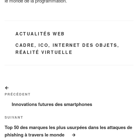
le monde de la programmation.
CATÉGORIES
ACTUALITÉS WEB
ÉTIQUETTES
CADRE
,
ICO
,
INTERNET DES OBJETS
,
RÉALITÉ VIRTUELLE
Navigation
Article
de
précédent
PRÉCÉDENT
l’article
Innovations futures des smartphones
Article
SUIVANT
suivant
Top 50 des marques les plus usurpées dans les attaques de
phishing à travers le monde