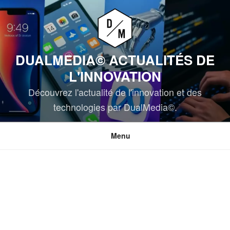
Aller
au
contenu
principal
DUALMEDIA© ACTUALITÉS DE
L'INNOVATION
Découvrez l'actualité de l'innovation et des
technologies par DualMedia©.
Menu