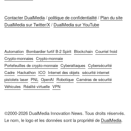
Contacter DualMedia
/
politique de confidentialité
/
Plan du site
DualMedia sur Twitter/X
/
DualMedia sur YouTube
Automation
Bombardier furtif B-2 Spirit
Blockchain
Courriel froid
Crypto-monnaies
Crypto-monnaie
Portefeuilles de crypto-monnaie
Cyberattaques
Cybersécurité
Cadre
Hackathon
ICO
Internet des objets
sécurité internet
pistolets laser
PNL
OpenAI
Robotique
Caméras de sécurité
Véhicules
Réalité virtuelle
VPN
©2000-2026 DualMedia Innovation News. Tous droits réservés.
Le nom, le logo et les données sont la propriété de
DualMedia
.