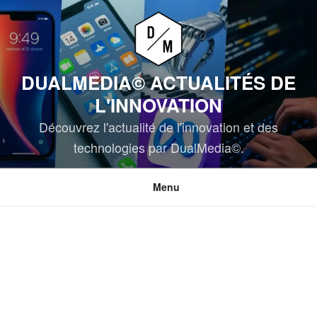
Aller
au
contenu
principal
DUALMEDIA© ACTUALITÉS DE
L'INNOVATION
Découvrez l'actualité de l'innovation et des
technologies par DualMedia©.
Menu