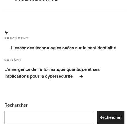
Navigation
Article
de
précédent
PRÉCÉDENT
l’article
L'essor des technologies axées sur la confidentialité
Article
SUIVANT
suivant
L'émergence de l'informatique quantique et ses
implications pour la cybersécurité
Rechercher
Rechercher