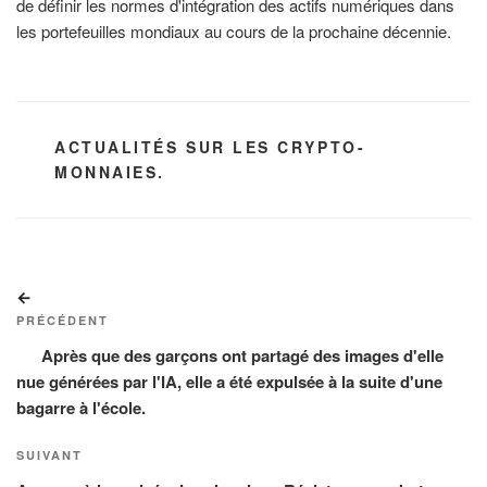
de définir les normes d'intégration des actifs numériques dans
les portefeuilles mondiaux au cours de la prochaine décennie.
CATÉGORIES
ACTUALITÉS SUR LES CRYPTO-
MONNAIES.
Navigation
Article
de
précédent
PRÉCÉDENT
l’article
Après que des garçons ont partagé des images d'elle
nue générées par l'IA, elle a été expulsée à la suite d'une
bagarre à l'école.
Article
SUIVANT
suivant