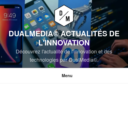
Aller
au
contenu
principal
DUALMEDIA© ACTUALITÉS DE
L'INNOVATION
Découvrez l'actualité de l'innovation et des
technologies par DualMedia©.
Menu