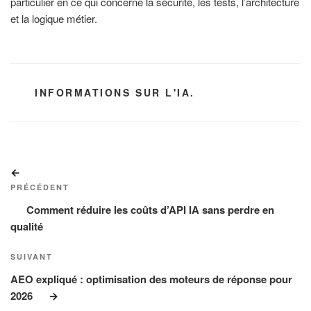
particulier en ce qui concerne la sécurité, les tests, l’architecture
et la logique métier.
CATÉGORIES
INFORMATIONS SUR L'IA.
Navigation
Article
de
précédent
PRÉCÉDENT
l’article
Comment réduire les coûts d’API IA sans perdre en
qualité
Article
SUIVANT
suivant
AEO expliqué : optimisation des moteurs de réponse pour
2026