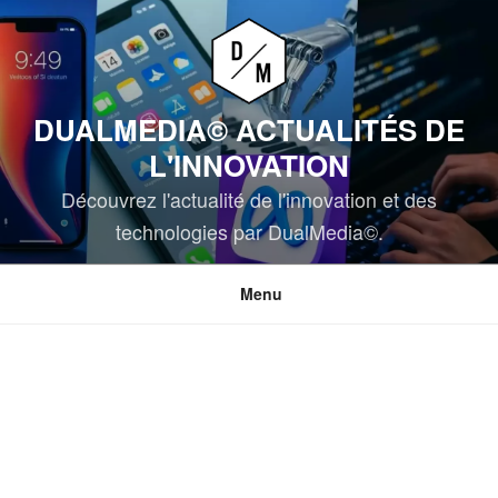
Aller
au
contenu
principal
DUALMEDIA© ACTUALITÉS DE
L'INNOVATION
Découvrez l'actualité de l'innovation et des
technologies par DualMedia©.
Menu