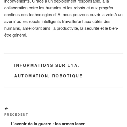
inconvénients. Grâce à un déploiement responsable, à la
collaboration entre les humains et les robots et aux progrès
continus des technologies d’IA, nous pouvons ouvrir la voie à un
avenir où les robots intelligents travailleront aux côtés des
humains, améliorant ainsi la productivité, la sécurité et le bien-
être général.
CATÉGORIES
INFORMATIONS SUR L'IA.
ÉTIQUETTES
AUTOMATION
,
ROBOTIQUE
Navigation
Article
de
précédent
PRÉCÉDENT
l’article
L'avenir de la guerre : les armes laser