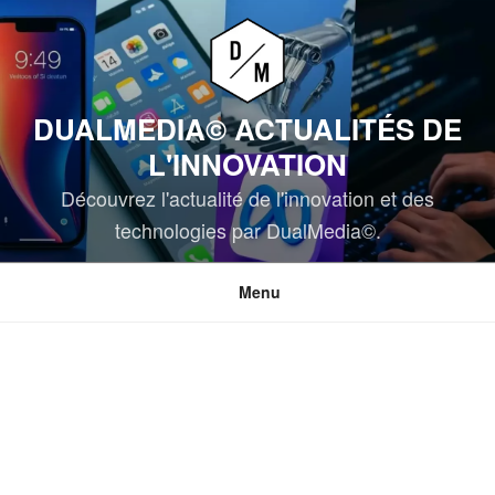
Aller
au
contenu
principal
DUALMEDIA© ACTUALITÉS DE
L'INNOVATION
Découvrez l'actualité de l'innovation et des
technologies par DualMedia©.
Menu