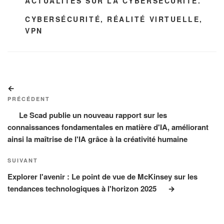
CATÉGORIES
ACTUALITÉS SUR LA CYBERSÉCURITÉ.
ÉTIQUETTES
CYBERSÉCURITÉ
,
RÉALITÉ VIRTUELLE
,
VPN
Navigation
Article
de
précédent
PRÉCÉDENT
l’article
Le Scad publie un nouveau rapport sur les
connaissances fondamentales en matière d'IA, améliorant
ainsi la maîtrise de l'IA grâce à la créativité humaine
Article
SUIVANT
suivant
Explorer l'avenir : Le point de vue de McKinsey sur les
tendances technologiques à l'horizon 2025