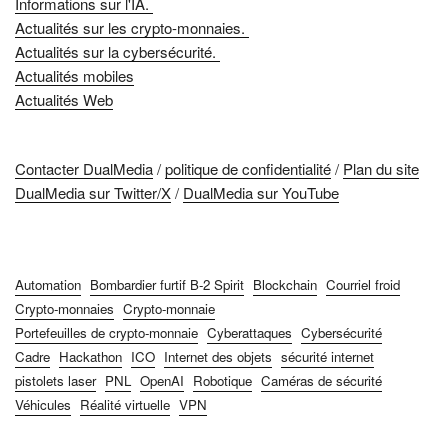
Informations sur l'IA.
Actualités sur les crypto-monnaies.
Actualités sur la cybersécurité.
Actualités mobiles
Actualités Web
Contacter DualMedia
/
politique de confidentialité
/
Plan du site
DualMedia sur Twitter/X
/
DualMedia sur YouTube
Automation
Bombardier furtif B-2 Spirit
Blockchain
Courriel froid
Crypto-monnaies
Crypto-monnaie
Portefeuilles de crypto-monnaie
Cyberattaques
Cybersécurité
Cadre
Hackathon
ICO
Internet des objets
sécurité internet
pistolets laser
PNL
OpenAI
Robotique
Caméras de sécurité
Véhicules
Réalité virtuelle
VPN