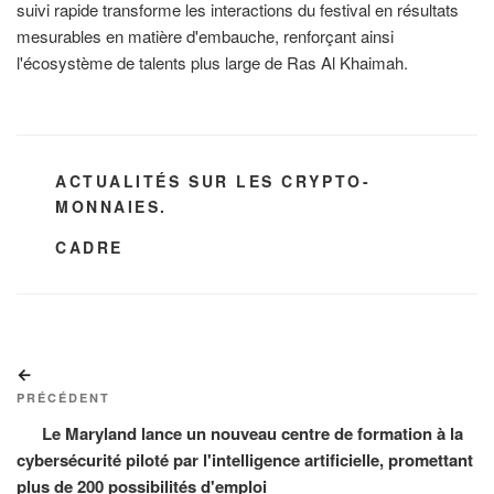
suivi rapide transforme les interactions du festival en résultats
mesurables en matière d'embauche, renforçant ainsi
l'écosystème de talents plus large de Ras Al Khaimah.
CATÉGORIES
ACTUALITÉS SUR LES CRYPTO-
MONNAIES.
ÉTIQUETTES
CADRE
Navigation
Article
de
précédent
PRÉCÉDENT
l’article
Le Maryland lance un nouveau centre de formation à la
cybersécurité piloté par l'intelligence artificielle, promettant
plus de 200 possibilités d'emploi