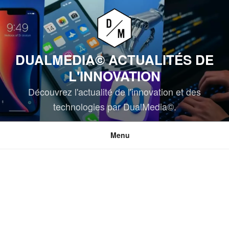
Aller
au
contenu
principal
DUALMEDIA© ACTUALITÉS DE
L'INNOVATION
Découvrez l'actualité de l'innovation et des
technologies par DualMedia©.
Menu