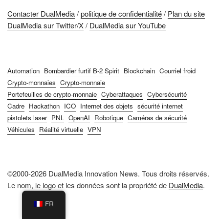
Contacter DualMedia
/
politique de confidentialité
/
Plan du site
DualMedia sur Twitter/X
/
DualMedia sur YouTube
Automation
Bombardier furtif B-2 Spirit
Blockchain
Courriel froid
Crypto-monnaies
Crypto-monnaie
Portefeuilles de crypto-monnaie
Cyberattaques
Cybersécurité
Cadre
Hackathon
ICO
Internet des objets
sécurité internet
pistolets laser
PNL
OpenAI
Robotique
Caméras de sécurité
Véhicules
Réalité virtuelle
VPN
©2000-2026 DualMedia Innovation News. Tous droits réservés.
Le nom, le logo et les données sont la propriété de
DualMedia
.
FR