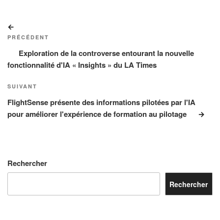
Navigation
Article
de
précédent
PRÉCÉDENT
l’article
Exploration de la controverse entourant la nouvelle
fonctionnalité d'IA « Insights » du LA Times
Article
SUIVANT
suivant
FlightSense présente des informations pilotées par l'IA
pour améliorer l'expérience de formation au pilotage
Rechercher
Rechercher