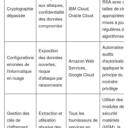
RSA avec de
aux attaques,
Cryptographie
IBM Cloud,
tailles de clés
confidentialité
dépassée
Oracle Cloud
appropriées,
des données
mises à jour
compromise
régulières de
algorithmes
Automatiser l
Exposition
audits
Configurations
des données
Amazon Web
d'autorisation,
erronées de
ouvertes,
Services,
appliquer le
l'informatique
risque
Google Cloud
principe du
en nuage
d'attaque par
moindre
ransomware
privilège
Utiliser des
modules de
Gestion des
Extraction et
Tous les
sécurité
clés de
utilisation
fournisseurs de
matériels
chiffrement
abusive des
services en
(HSM), la