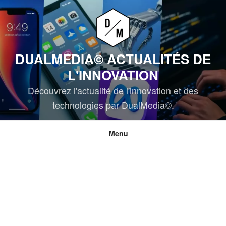
Aller
au
contenu
principal
DUALMEDIA© ACTUALITÉS DE
L'INNOVATION
Découvrez l'actualité de l'innovation et des
technologies par DualMedia©.
Menu