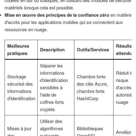
codées en dur ou statiques, en utilisant des modules de sécurité
matériels lorsque cela est possible.
Mise en œuvre des principes de la confiance zéro
en matière
d'accès pour les applications mobiles qui se connectent aux
ressources en nuage.
Meilleures
Résultats
Description
Outils/Services
pratiques
attendus
Séparer les
informations
Réduit le
Stockage
Chambre forte
d'identification
risque
sécurisé des
des clés Azure,
sensibles à
d'accès n
informations
chambre forte
l'aide de
autorisé a
d'identification
HashiCorp
coffres-forts
nuage
cryptés
Utiliser des
Mises à jour
algorithmes
Bibliothèques
Améliore l
des
puissants
OpenSSL,