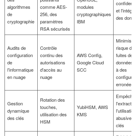
confidentia
algorithmes
comme AES-
modules
et l'intégri
de
256, des
cryptographiques
des donn
cryptographie
paramètres
IBM
RSA sécurisés
Minimise 
Audits de
Contrôle
risque de
configuration
continu des
AWS Config,
fuites de
de
autorisations
Google Cloud
données 
l'informatique
d'accès au
SCC
à des
en nuage
nuage
configurat
erronées
Empêche
Rotation des
Gestion
l'extractio
touches,
YubiHSM, AWS
dynamique
l'utilisation
utilisation des
KMS
des clés
abusive d
HSM
clés