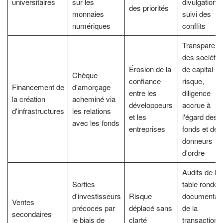
universitaires
sur les
divulgation,
des priorités
monnaies
suivi des
numériques
conflits
Transparenc
des société
Érosion de la
de capital-
Chèque
confiance
risque,
Financement de
d'amorçage
entre les
diligence
la création
acheminé via
développeurs
accrue à
d'infrastructures
les relations
et les
l'égard des
avec les fonds
entreprises
fonds et des
donneurs
d'ordre
Audits de la
Sorties
table ronde,
d'investisseurs
Risque
documentati
Ventes
précoces par
déplacé sans
de la
secondaires
le biais de
clarté
transaction,