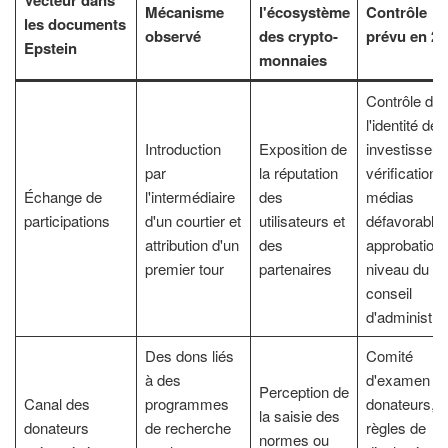
Vecteur dans
Mécanisme
l'écosystème
Contrôle
les documents
observé
des crypto-
prévu en 20
Epstein
monnaies
Contrôle de
l'identité des
Introduction
Exposition de
investisseur
par
la réputation
vérification 
Échange de
l'intermédiaire
des
médias
participations
d'un courtier et
utilisateurs et
défavorables
attribution d'un
des
approbation 
premier tour
partenaires
niveau du
conseil
d'administra
Des dons liés
Comité
à des
d'examen d
Perception de
Canal des
programmes
donateurs,
la saisie des
donateurs
de recherche
règles de
normes ou