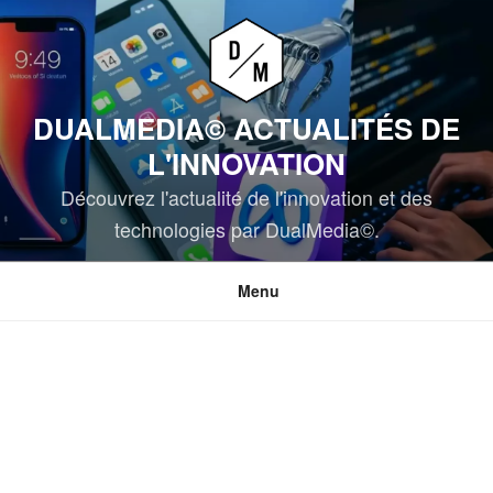
Aller
au
contenu
principal
DUALMEDIA© ACTUALITÉS DE
L'INNOVATION
Découvrez l'actualité de l'innovation et des
technologies par DualMedia©.
Menu