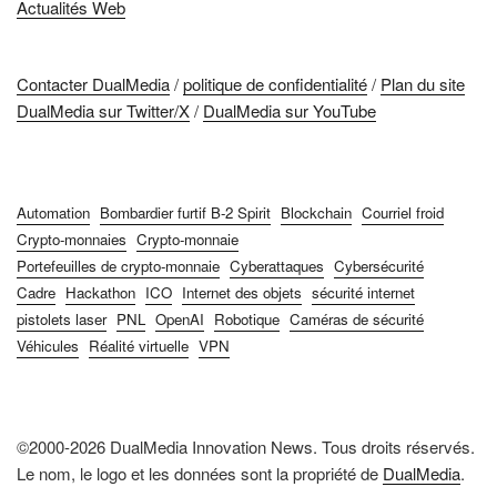
Actualités Web
Contacter DualMedia
/
politique de confidentialité
/
Plan du site
DualMedia sur Twitter/X
/
DualMedia sur YouTube
Automation
Bombardier furtif B-2 Spirit
Blockchain
Courriel froid
Crypto-monnaies
Crypto-monnaie
Portefeuilles de crypto-monnaie
Cyberattaques
Cybersécurité
Cadre
Hackathon
ICO
Internet des objets
sécurité internet
pistolets laser
PNL
OpenAI
Robotique
Caméras de sécurité
Véhicules
Réalité virtuelle
VPN
©2000-2026 DualMedia Innovation News. Tous droits réservés.
Le nom, le logo et les données sont la propriété de
DualMedia
.