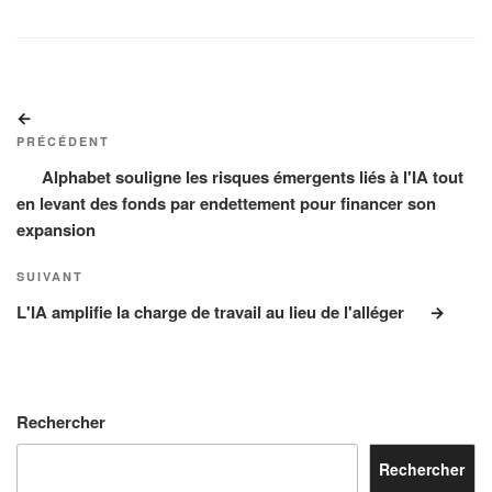
Navigation
Article
de
précédent
PRÉCÉDENT
l’article
Alphabet souligne les risques émergents liés à l'IA tout
en levant des fonds par endettement pour financer son
expansion
Article
SUIVANT
suivant
L'IA amplifie la charge de travail au lieu de l'alléger
Rechercher
Rechercher