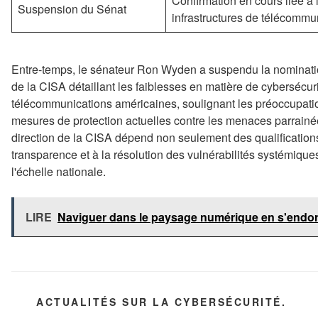
Confirmation en cours liée à l
Suspension du Sénat
infrastructures de télécommu
Entre-temps, le sénateur Ron Wyden a suspendu la nomination 
de la CISA détaillant les faiblesses en matière de cybersécuri
télécommunications américaines, soulignant les préoccupatio
mesures de protection actuelles contre les menaces parrainé
direction de la CISA dépend non seulement des qualification
transparence et à la résolution des vulnérabilités systémiques
l'échelle nationale.
LIRE
Naviguer dans le paysage numérique en s'endo
CATÉGORIES
ACTUALITÉS SUR LA CYBERSÉCURITÉ.