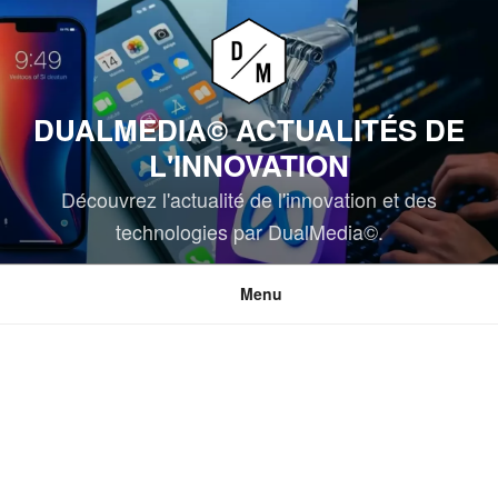
Aller
au
contenu
principal
DUALMEDIA© ACTUALITÉS DE
L'INNOVATION
Découvrez l'actualité de l'innovation et des
technologies par DualMedia©.
Menu