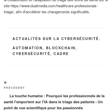
site https://www.dualmedia.com/healthcare-professionals-
triage/, afin d'accélérer les changements significatifs.
CATÉGORIES
ACTUALITÉS SUR LA CYBERSÉCURITÉ.
ÉTIQUETTES
AUTOMATION
,
BLOCKCHAIN
,
CYBERSÉCURITÉ
,
CADRE
Navigation
Article
de
précédent
PRÉCÉDENT
l’article
La touche humaine : Pourquoi les professionnels de la
santé l'emportent sur l'IA dans le triage des patients - Un
point de vue scientifique pour les passionnés