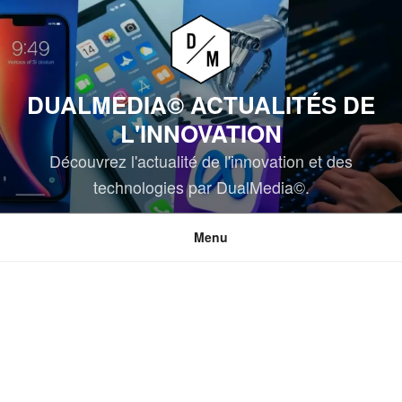
Aller
au
contenu
principal
DUALMEDIA© ACTUALITÉS DE
L'INNOVATION
Découvrez l'actualité de l'innovation et des
technologies par DualMedia©.
Menu