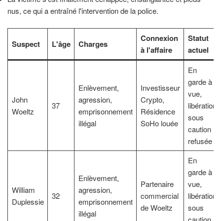
nus, ce qui a entraîné l'intervention de la police.
Connexion
Statut
Suspect
L'âge
Charges
à l'affaire
actuel
En
garde à
Enlèvement,
Investisseur
vue,
John
agression,
Crypto,
37
libération
Woeltz
emprisonnement
Résidence
sous
illégal
SoHo louée
caution
refusée
En
garde à
Enlèvement,
Partenaire
vue,
William
agression,
32
commercial
libération
Duplessie
emprisonnement
de Woeltz
sous
illégal
caution