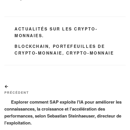
CATÉGORIES
ACTUALITÉS SUR LES CRYPTO-
MONNAIES.
ÉTIQUETTES
BLOCKCHAIN
,
PORTEFEUILLES DE
CRYPTO-MONNAIE
,
CRYPTO-MONNAIE
Navigation
Article
de
précédent
PRÉCÉDENT
l’article
Explorer comment SAP exploite l'IA pour améliorer les
connaissances, la croissance et l'accélération des
performances, selon Sebastian Steinhaeuser, directeur de
l'exploitation.