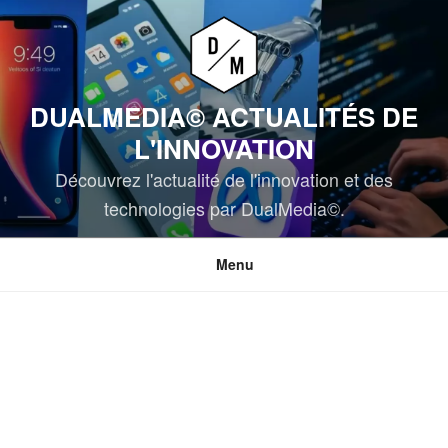
Aller
au
contenu
principal
DUALMEDIA© ACTUALITÉS DE
L'INNOVATION
Découvrez l'actualité de l'innovation et des
technologies par DualMedia©.
Menu